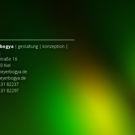
bogya
| gestaltung | konzeption |
g
straße 16
3 Kiel
eyerbogya.de
eyerbogya.de
431 82237
431 82297