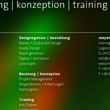
Designagentur | Gestaltung
meyer
Marke + Corporate Design
trainin
Grafik-Design
Legien
Raum gestalten
D-2410
Digital + Animation
info@m
Leistungen
www.m
T
+49 
Beratung | Konzeption
F
+49 
Projekt-Management
Möglichkeiten + Erfahrungen
Kampagnen
Training
Ihre Trainer
Erfahrungen